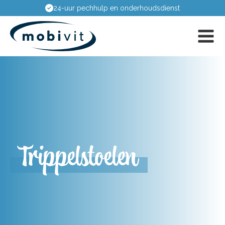
24-uur pechhulp en onderhoudsdienst
Trippelstoelen