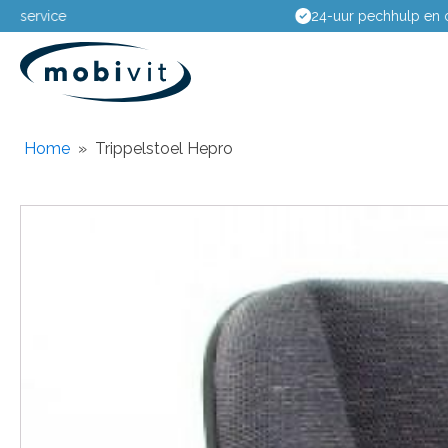
24-uur pechhulp en onderhoudsdienst
Home
»
Trippelstoel Hepro