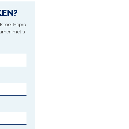
KEN?
lstoel Hepro
 samen met u