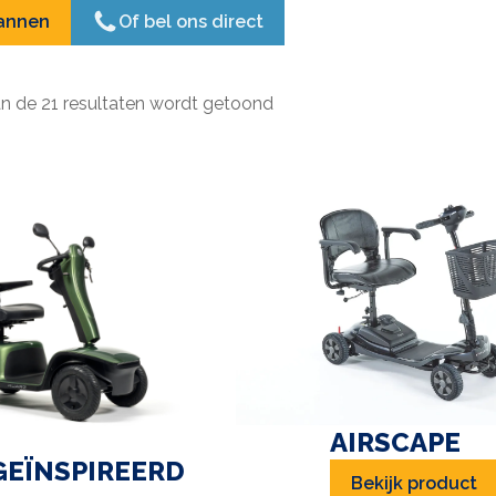
lannen
Of bel ons direct
an de 21 resultaten wordt getoond
AIRSCAPE
GEÏNSPIREERD
Bekijk product