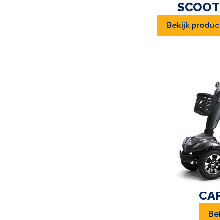
SCOOT
Bekijk produc
CA
Be