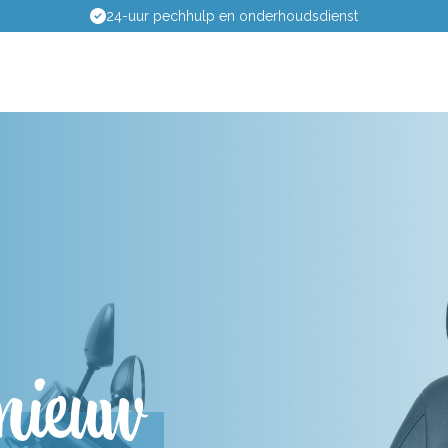
Passing aan huis
nieuw