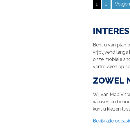
1
2
Volgen
INTERES
Bent u van plan o
vrijblijvend langs
onze mobiele sho
vertrouwen op ser
ZOWEL 
Wij van MobiVit 
wensen en behoeft
kunt u kiezen tu
Bekijk alle occasi