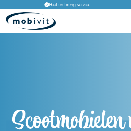
24-uur pechhulp en onderhoudsdienst
Scootmobielen 