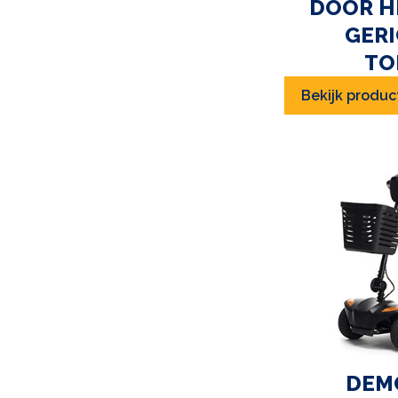
DOOR H
GERI
TO
Bekijk produc
DEM