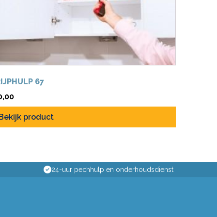
IJPHULP 67
0,00
Bekijk product
24-uur pechhulp en onderhoudsdienst