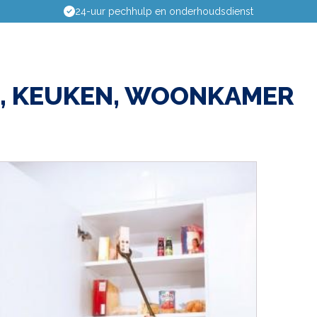
24-uur pechhulp en onderhoudsdienst
, KEUKEN, WOONKAMER