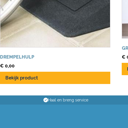
GR
DREMPELHULP
€
€
0,00
Bekijk product
Haal en breng service