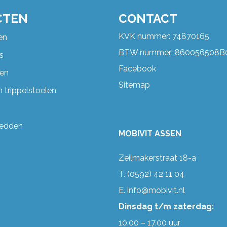
CTEN
CONTACT
KVK nummer: 74870165
en
BTW nummer: 860056508B
s
Facebook
en
Sitemap
 trippelstoelen
bedden
MOBIVIT ASSEN
Zeilmakerstraat 18-a
T.
(0592) 42 11 04
E.
info@mobivit.nl
Dinsdag t/m zaterdag:
10.00 – 17.00 uur