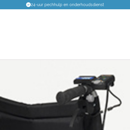
dsdienst
Passing aan huis