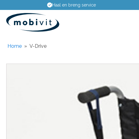
e
24-uur pechhulp en onderhou
Home
»
V-Drive