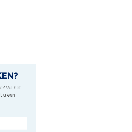
KEN?
ve
? Vul het
t u een