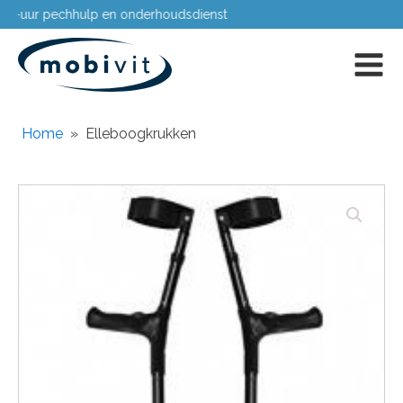
Passing aan huis
Home
»
Elleboogkrukken