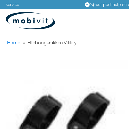
24-uur pechhulp en onderhoudsdienst
Home
»
Elleboogkrukken Vitility