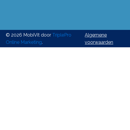
© 2026 MobiVit door
TriplePro
Algemene
Online Marketing
.
voorwaarden