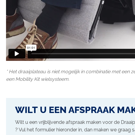
* Het draaiplateau is niet mogelijk in combinatie met een
een Mobility Kit wielsysteem.
WILT U EEN AFSPRAAK MA
Wilt u een vrijblijvende afspraak maken voor de
Draaip
? Vul het formulier hieronder in, dan maken we graag