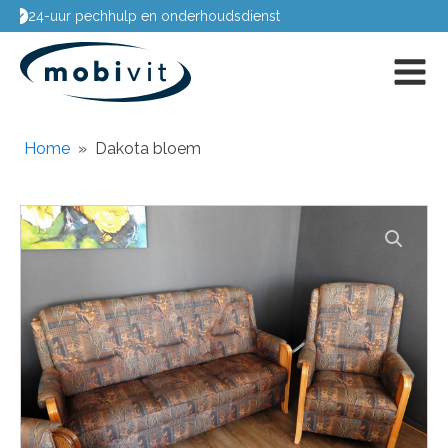
Passing aan huis
Home
»
Dakota bloem