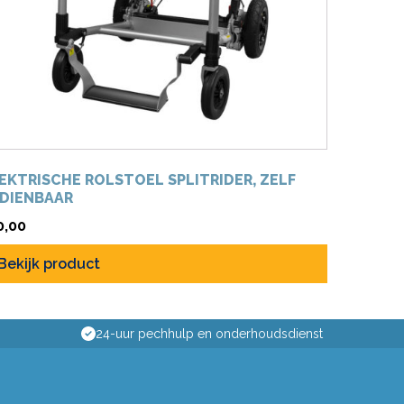
EKTRISCHE ROLSTOEL SPLITRIDER, ZELF
DIENBAAR
0,00
Bekijk product
24-uur pechhulp en onderhoudsdienst