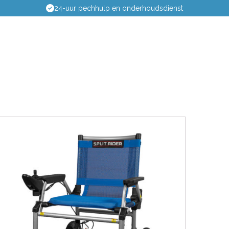
24-uur pechhulp en onderhoudsdienst