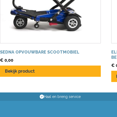
SEDNA OPVOUWBARE SCOOTMOBIEL
EL
BE
€
0,00
€
Bekijk product
Haal en breng service