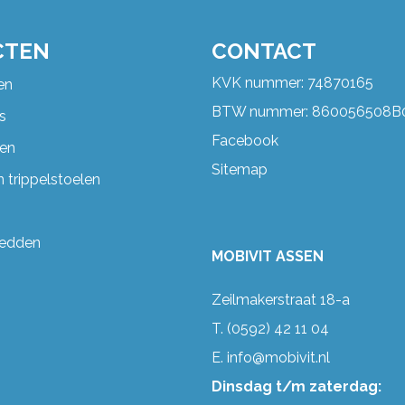
CTEN
CONTACT
KVK nummer: 74870165
en
BTW nummer: 860056508B
s
Facebook
en
Sitemap
 trippelstoelen
bedden
MOBIVIT ASSEN
Zeilmakerstraat 18-a
T.
(0592) 42 11 04
E.
info@mobivit.nl
Dinsdag t/m zaterdag: