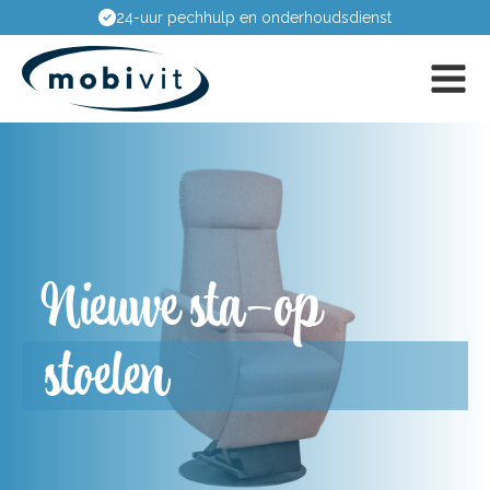
Passing aan huis
Nieuwe sta-op
stoelen